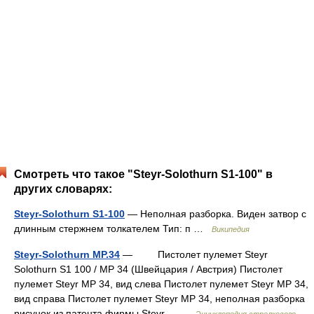
Смотреть что такое "Steyr-Solothurn S1-100" в
других словарях:
Steyr-Solothurn S1-100
— Неполная разборка. Виден затвор с
длинным стержнем толкателем Тип: п …
Википедия
Steyr-Solothurn MP.34
— Пистолет пулемет Steyr
Solothurn S1 100 / MP 34 (Швейцария / Австрия) Пистолет
пулемет Steyr MP 34, вид слева Пистолет пулемет Steyr MP 34,
вид справа Пистолет пулемет Steyr MP 34, неполная разборка
рисунок из патента фирмы Steyr… …