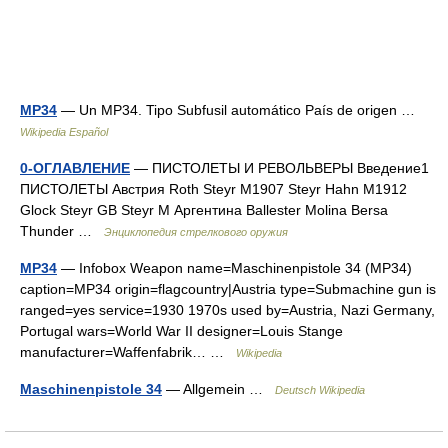
MP34
— Un MP34. Tipo Subfusil automático País de origen …
Wikipedia Español
0-ОГЛАВЛЕНИЕ
— ПИСТОЛЕТЫ И РЕВОЛЬВЕРЫ Введение1
ПИСТОЛЕТЫ Австрия Roth Steyr M1907 Steyr Hahn M1912
Glock Steyr GB Steyr M Аргентина Ballester Molina Bersa
Thunder …
Энциклопедия стрелкового оружия
MP34
— Infobox Weapon name=Maschinenpistole 34 (MP34)
caption=MP34 origin=flagcountry|Austria type=Submachine gun is
ranged=yes service=1930 1970s used by=Austria, Nazi Germany,
Portugal wars=World War II designer=Louis Stange
manufacturer=Waffenfabrik… …
Wikipedia
Maschinenpistole 34
— Allgemein …
Deutsch Wikipedia